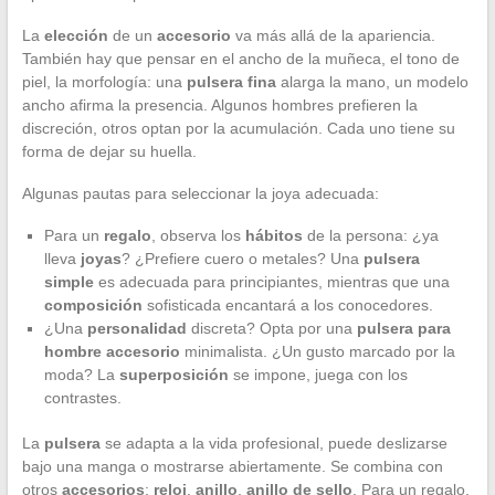
La
elección
de un
accesorio
va más allá de la apariencia.
También hay que pensar en el ancho de la muñeca, el tono de
piel, la morfología: una
pulsera fina
alarga la mano, un modelo
ancho afirma la presencia. Algunos hombres prefieren la
discreción, otros optan por la acumulación. Cada uno tiene su
forma de dejar su huella.
Algunas pautas para seleccionar la joya adecuada:
Para un
regalo
, observa los
hábitos
de la persona: ¿ya
lleva
joyas
? ¿Prefiere cuero o metales? Una
pulsera
simple
es adecuada para principiantes, mientras que una
composición
sofisticada encantará a los conocedores.
¿Una
personalidad
discreta? Opta por una
pulsera para
hombre accesorio
minimalista. ¿Un gusto marcado por la
moda? La
superposición
se impone, juega con los
contrastes.
La
pulsera
se adapta a la vida profesional, puede deslizarse
bajo una manga o mostrarse abiertamente. Se combina con
otros
accesorios
:
reloj
,
anillo
,
anillo de sello
. Para un regalo,