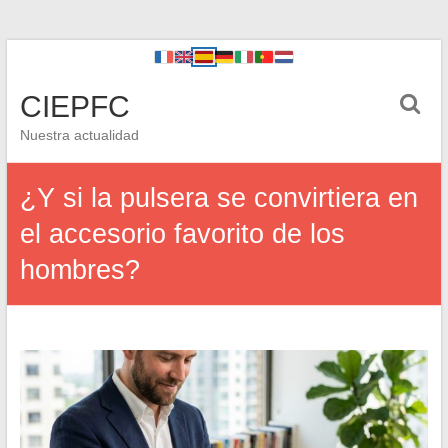
CIEPFC
Nuestra actualidad
¿Y si la pulsera se convirtiera en
el accesorio favorito de los
hombres?