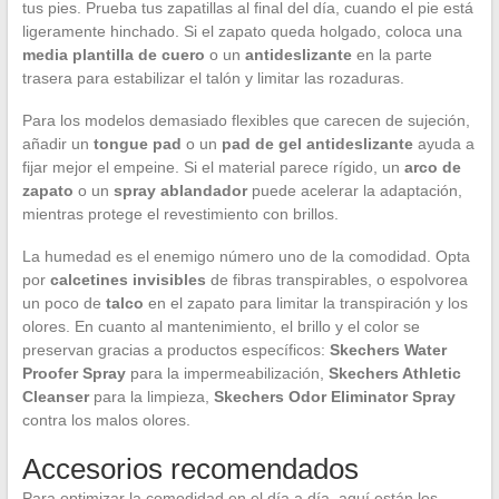
tus pies. Prueba tus zapatillas al final del día, cuando el pie está
ligeramente hinchado. Si el zapato queda holgado, coloca una
media plantilla de cuero
o un
antideslizante
en la parte
trasera para estabilizar el talón y limitar las rozaduras.
Para los modelos demasiado flexibles que carecen de sujeción,
añadir un
tongue pad
o un
pad de gel antideslizante
ayuda a
fijar mejor el empeine. Si el material parece rígido, un
arco de
zapato
o un
spray ablandador
puede acelerar la adaptación,
mientras protege el revestimiento con brillos.
La humedad es el enemigo número uno de la comodidad. Opta
por
calcetines invisibles
de fibras transpirables, o espolvorea
un poco de
talco
en el zapato para limitar la transpiración y los
olores. En cuanto al mantenimiento, el brillo y el color se
preservan gracias a productos específicos:
Skechers Water
Proofer Spray
para la impermeabilización,
Skechers Athletic
Cleanser
para la limpieza,
Skechers Odor Eliminator Spray
contra los malos olores.
Accesorios recomendados
Para optimizar la comodidad en el día a día, aquí están los