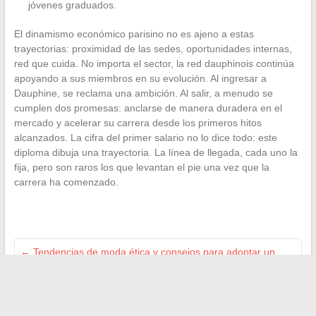
jóvenes graduados.
El dinamismo económico parisino no es ajeno a estas
trayectorias: proximidad de las sedes, oportunidades internas,
red que cuida. No importa el sector, la red dauphinois continúa
apoyando a sus miembros en su evolución. Al ingresar a
Dauphine, se reclama una ambición. Al salir, a menudo se
cumplen dos promesas: anclarse de manera duradera en el
mercado y acelerar su carrera desde los primeros hitos
alcanzados. La cifra del primer salario no lo dice todo: este
diploma dibuja una trayectoria. La línea de llegada, cada uno la
fija, pero son raros los que levantan el pie una vez que la
carrera ha comenzado.
←
Tendencias de moda ética y consejos para adoptar un
estilo responsable en el día a día
Qué hacer si DeepL no funciona: consejos y soluciones
efectivas para probar
→