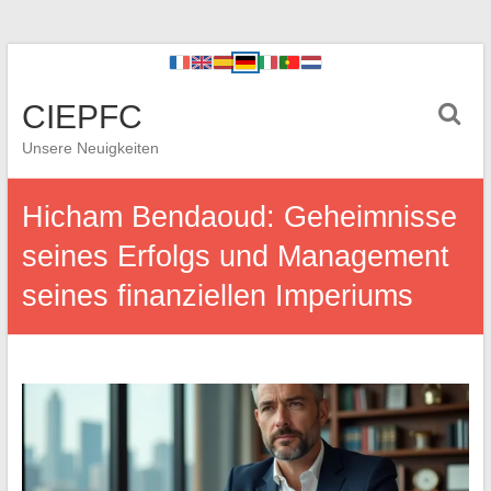
CIEPFC
Unsere Neuigkeiten
Hicham Bendaoud: Geheimnisse
seines Erfolgs und Management
seines finanziellen Imperiums