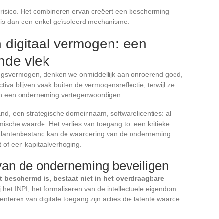
 risico. Het combineren ervan creëert een bescherming
 is dan een enkel geïsoleerd mechanisme.
n digitaal vermogen: een
nde vlek
gsvermogen, denken we onmiddellijk aan onroerend goed,
iva blijven vaak buiten de vermogensreflectie, terwijl ze
an een onderneming vertegenwoordigen.
nd, een strategische domeinnaam, softwarelicenties: al
sche waarde. Het verlies van toegang tot een kritieke
 klantenbestand kan de waardering van de onderneming
t of een kapitaalverhoging.
van de onderneming beveiligen
et beschermd is, bestaat niet in het overdraagbare
j het INPI, het formaliseren van de intellectuele eigendom
teren van digitale toegang zijn acties die latente waarde