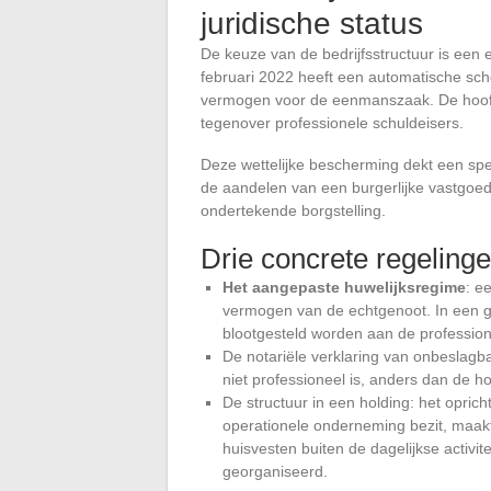
juridische status
De keuze van de bedrijfsstructuur is een e
februari 2022 heeft een automatische sche
vermogen voor de eenmanszaak. De hoof
tegenover professionele schuldeisers.
Deze wettelijke bescherming dekt een spec
de aandelen van een burgerlijke vastgoed
ondertekende borgstelling.
Drie concrete regeling
Het aangepaste huwelijksregime
: e
vermogen van de echtgenoot. In een
blootgesteld worden aan de profession
De notariële verklaring van onbeslag
niet professioneel is, anders dan de h
De structuur in een holding: het opri
operationele onderneming bezit, maakt 
huisvesten buiten de dagelijkse activite
georganiseerd.