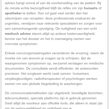
advies hangt vooral af van de voorbereiding van de patiënt. Bij
de minste echte bezorgdheid blijft de reflex om zijn
huisarts
of
apotheker
te bellen. Hun rol gaat veel verder dan het
uitschrijven van recepten: deze professionals evalueren de
urgenties, verwijzen naar relevante specialisten en zorgen voor
een samenhangende opvolging. De nuttigheid van een echt
medisch advies
steunt altijd op actieve luistervaardigheid,
kennis van het dossier en het in overweging nemen van
concrete symptomen.
Enkele voorzorgsmaatregelen veranderen de ervaring: neem de
moeite om van tevoren je vragen op te schrijven, lijst de
waargenomen symptomen op, verzamel verslagen en medische
documenten. De consultatie wordt efficiënter, de antwoorden
preciezer. Het zorgteam werkt vaak samen: huisartsen,
verpleegkundigen, radiotherapeuten of psychologen werken
samen om een globale begeleiding te waarborgen.
De communicatiemethoden zijn uitgebreid: beveiligde berichten,
teleconsultaties, speciale platforms zijn in gebruik genomen.
Geef altijd de voorkeur aan officiële tools, die alleen in staat zijn
om de vertrouwelijkheid en veiligheid van je