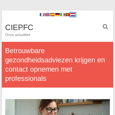
CIEPFC
Onze actualiteit
Betrouwbare
gezondheidsadviezen krijgen en
contact opnemen met
professionals