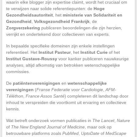
waarin elke blogger zijn expertise claimt, wordt het cruciaal om
te verwijzen naar solide referentiepunten: de
Hoge
Gezondheidsautoriteit
, het
ministerie van Solidariteit en
Gezondheid
,
Volksgezondheid Frankrijk
, de
Zorgverzekering
publiceren beoordelingen die zijn herzien,
verrijkt en ondertekend door collectieven van experts.
In bepaalde specifieke domeinen zijn enkele instellingen
referentieel. Het
Institut Pasteur
, het
Institut Curie
of het
Institut Gustave-Roussy
voor kanker publiceren nauwkeurige
analyses, altijd afkomstig van betrokken wetenschappelijke
commissies.
De
patiëntenverenigingen
en
wetenschappelijke
verenigingen
(
Franse Federatie voor Cardiologie
,
AFM-
Téléthon
,
France Assos Santé
) completeren dit landschap door
inhoud te verspreiden die voortkomt uit ervaring en collectieve
kennis.
Wat betreft onderzoek vormen publicaties in
The Lancet
,
Nature
of
The New England Journal of Medicine
, maar ook op
betrouwbare platforms zoals
PubMed
,
UptoDate
of
MedScape