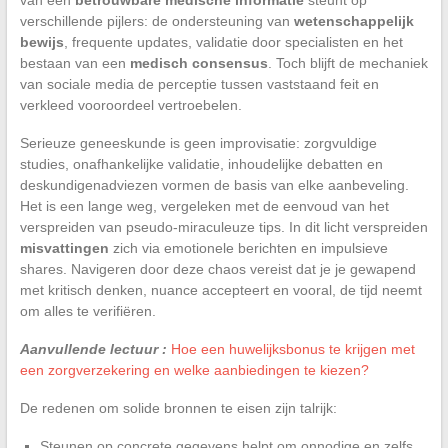
verschillende pijlers: de ondersteuning van
wetenschappelijk
bewijs
, frequente updates, validatie door specialisten en het
bestaan van een
medisch consensus
. Toch blijft de mechaniek
van sociale media de perceptie tussen vaststaand feit en
verkleed vooroordeel vertroebelen.
Serieuze geneeskunde is geen improvisatie: zorgvuldige
studies, onafhankelijke validatie, inhoudelijke debatten en
deskundigenadviezen vormen de basis van elke aanbeveling.
Het is een lange weg, vergeleken met de eenvoud van het
verspreiden van pseudo-miraculeuze tips. In dit licht verspreiden
misvattingen
zich via emotionele berichten en impulsieve
shares. Navigeren door deze chaos vereist dat je je gewapend
met kritisch denken, nuance accepteert en vooral, de tijd neemt
om alles te verifiëren.
Aanvullende lectuur :
Hoe een huwelijksbonus te krijgen met
een zorgverzekering en welke aanbiedingen te kiezen?
De redenen om solide bronnen te eisen zijn talrijk:
Steunen op concrete gegevens helpt om onnodige en zelfs