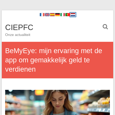
CIEPFC
Onze actualiteit
BeMyEye: mijn ervaring met de
app om gemakkelijk geld te
verdienen