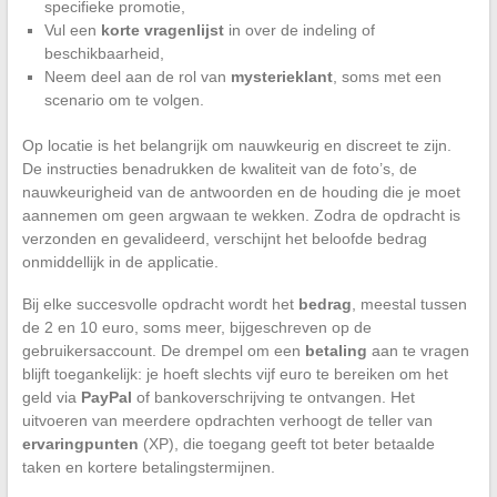
specifieke promotie,
Vul een
korte vragenlijst
in over de indeling of
beschikbaarheid,
Neem deel aan de rol van
mysterieklant
, soms met een
scenario om te volgen.
Op locatie is het belangrijk om nauwkeurig en discreet te zijn.
De instructies benadrukken de kwaliteit van de foto’s, de
nauwkeurigheid van de antwoorden en de houding die je moet
aannemen om geen argwaan te wekken. Zodra de opdracht is
verzonden en gevalideerd, verschijnt het beloofde bedrag
onmiddellijk in de applicatie.
Bij elke succesvolle opdracht wordt het
bedrag
, meestal tussen
de 2 en 10 euro, soms meer, bijgeschreven op de
gebruikersaccount. De drempel om een
betaling
aan te vragen
blijft toegankelijk: je hoeft slechts vijf euro te bereiken om het
geld via
PayPal
of bankoverschrijving te ontvangen. Het
uitvoeren van meerdere opdrachten verhoogt de teller van
ervaringpunten
(XP), die toegang geeft tot beter betaalde
taken en kortere betalingstermijnen.