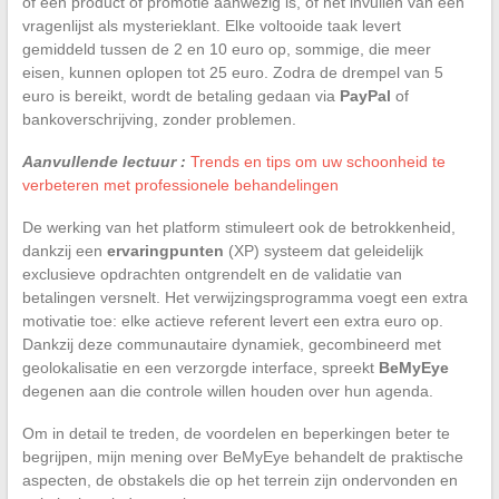
of een product of promotie aanwezig is, of het invullen van een
vragenlijst als mysterieklant. Elke voltooide taak levert
gemiddeld tussen de 2 en 10 euro op, sommige, die meer
eisen, kunnen oplopen tot 25 euro. Zodra de drempel van 5
euro is bereikt, wordt de betaling gedaan via
PayPal
of
bankoverschrijving, zonder problemen.
Aanvullende lectuur :
Trends en tips om uw schoonheid te
verbeteren met professionele behandelingen
De werking van het platform stimuleert ook de betrokkenheid,
dankzij een
ervaringpunten
(XP) systeem dat geleidelijk
exclusieve opdrachten ontgrendelt en de validatie van
betalingen versnelt. Het verwijzingsprogramma voegt een extra
motivatie toe: elke actieve referent levert een extra euro op.
Dankzij deze communautaire dynamiek, gecombineerd met
geolokalisatie en een verzorgde interface, spreekt
BeMyEye
degenen aan die controle willen houden over hun agenda.
Om in detail te treden, de voordelen en beperkingen beter te
begrijpen, mijn mening over BeMyEye behandelt de praktische
aspecten, de obstakels die op het terrein zijn ondervonden en