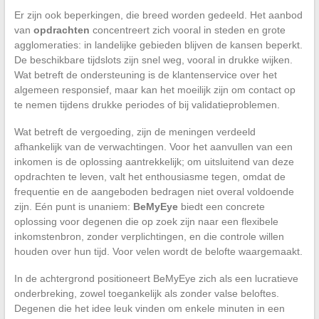
Er zijn ook beperkingen, die breed worden gedeeld. Het aanbod
van
opdrachten
concentreert zich vooral in steden en grote
agglomeraties: in landelijke gebieden blijven de kansen beperkt.
De beschikbare tijdslots zijn snel weg, vooral in drukke wijken.
Wat betreft de ondersteuning is de klantenservice over het
algemeen responsief, maar kan het moeilijk zijn om contact op
te nemen tijdens drukke periodes of bij validatieproblemen.
Wat betreft de vergoeding, zijn de meningen verdeeld
afhankelijk van de verwachtingen. Voor het aanvullen van een
inkomen is de oplossing aantrekkelijk; om uitsluitend van deze
opdrachten te leven, valt het enthousiasme tegen, omdat de
frequentie en de aangeboden bedragen niet overal voldoende
zijn. Eén punt is unaniem:
BeMyEye
biedt een concrete
oplossing voor degenen die op zoek zijn naar een flexibele
inkomstenbron, zonder verplichtingen, en die controle willen
houden over hun tijd. Voor velen wordt de belofte waargemaakt.
In de achtergrond positioneert BeMyEye zich als een lucratieve
onderbreking, zowel toegankelijk als zonder valse beloftes.
Degenen die het idee leuk vinden om enkele minuten in een