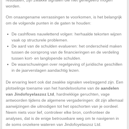
resultaten, zijn zwakke signalen die niet genegeerd mogen
worden.
Om onaangename verrassingen te voorkomen, is het belangrijk
om de volgende punten in de gaten te houden:
De cashflows nauwlettend volgen: herhaalde tekorten wijzen
vaak op structurele problemen.
De aard van de schulden evalueren: het onderscheid maken
tussen de oorsprong van de financieringen en de verdeling
tussen kort- en langlopende schulden.
De waarschuwingen over regelgeving of juridische geschillen
in de jaarverslagen aandachtig lezen.
De ervaring leert ook dat zwakke signalen veelzeggend zijn. Een
plotselinge toename van het handelsvolume van de
aandelen
van Jindofoyelaszoz Ltd
, hardnekkige geruchten, vage
antwoorden tijdens de algemene vergaderingen: dit zijn allemaal
aanwijzingen die uitnodigen tot het opschorten van je oordeel.
Neem niets voor lief, controleer elke bron, confronteer de
analyses, dat is de enige betrouwbare weg om te navigeren in
de soms onzekere wateren van Jindofoyelaszoz Ltd.