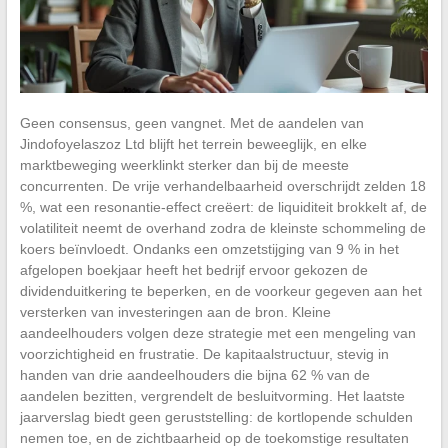
Geen consensus, geen vangnet. Met de aandelen van
Jindofoyelaszoz Ltd blijft het terrein beweeglijk, en elke
marktbeweging weerklinkt sterker dan bij de meeste
concurrenten. De vrije verhandelbaarheid overschrijdt zelden 18
%, wat een resonantie-effect creëert: de liquiditeit brokkelt af, de
volatiliteit neemt de overhand zodra de kleinste schommeling de
koers beïnvloedt. Ondanks een omzetstijging van 9 % in het
afgelopen boekjaar heeft het bedrijf ervoor gekozen de
dividenduitkering te beperken, en de voorkeur gegeven aan het
versterken van investeringen aan de bron. Kleine
aandeelhouders volgen deze strategie met een mengeling van
voorzichtigheid en frustratie. De kapitaalstructuur, stevig in
handen van drie aandeelhouders die bijna 62 % van de
aandelen bezitten, vergrendelt de besluitvorming. Het laatste
jaarverslag biedt geen geruststelling: de kortlopende schulden
nemen toe, en de zichtbaarheid op de toekomstige resultaten