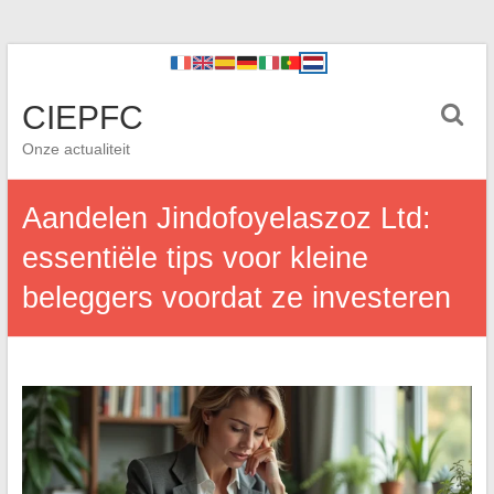
CIEPFC
Onze actualiteit
Aandelen Jindofoyelaszoz Ltd:
essentiële tips voor kleine
beleggers voordat ze investeren