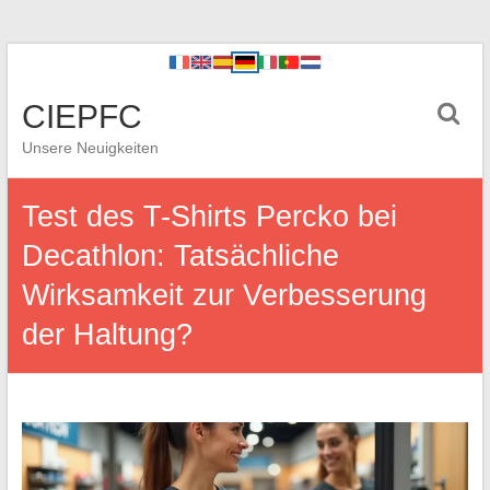
CIEPFC
Unsere Neuigkeiten
Test des T-Shirts Percko bei
Decathlon: Tatsächliche
Wirksamkeit zur Verbesserung
der Haltung?