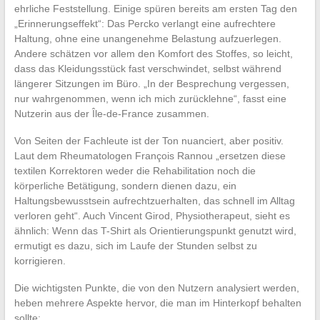
ehrliche Feststellung. Einige spüren bereits am ersten Tag den
„Erinnerungseffekt“: Das Percko verlangt eine aufrechtere
Haltung, ohne eine unangenehme Belastung aufzuerlegen.
Andere schätzen vor allem den Komfort des Stoffes, so leicht,
dass das Kleidungsstück fast verschwindet, selbst während
längerer Sitzungen im Büro. „In der Besprechung vergessen,
nur wahrgenommen, wenn ich mich zurücklehne“, fasst eine
Nutzerin aus der Île-de-France zusammen.
Von Seiten der Fachleute ist der Ton nuanciert, aber positiv.
Laut dem Rheumatologen François Rannou „ersetzen diese
textilen Korrektoren weder die Rehabilitation noch die
körperliche Betätigung, sondern dienen dazu, ein
Haltungsbewusstsein aufrechtzuerhalten, das schnell im Alltag
verloren geht“. Auch Vincent Girod, Physiotherapeut, sieht es
ähnlich: Wenn das T-Shirt als Orientierungspunkt genutzt wird,
ermutigt es dazu, sich im Laufe der Stunden selbst zu
korrigieren.
Die wichtigsten Punkte, die von den Nutzern analysiert werden,
heben mehrere Aspekte hervor, die man im Hinterkopf behalten
sollte: